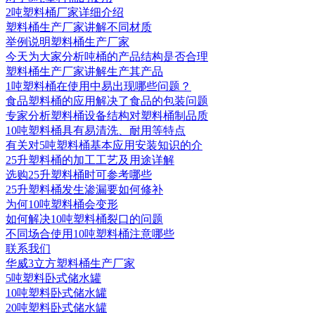
2吨塑料桶厂家详细介绍
塑料桶生产厂家讲解不同材质
举例说明塑料桶生产厂家
今天为大家分析吨桶的产品结构是否合理
塑料桶生产厂家讲解生产其产品
1吨塑料桶在使用中易出现哪些问题？
食品塑料桶的应用解决了食品的包装问题
专家分析塑料桶设备结构对塑料桶制品质
10吨塑料桶具有易清洗、耐用等特点
有关对5吨塑料桶基本应用安装知识的介
25升塑料桶的加工工艺及用途详解
选购25升塑料桶时可参考哪些
25升塑料桶发生渗漏要如何修补
为何10吨塑料桶会变形
如何解决10吨塑料桶裂口的问题
不同场合使用10吨塑料桶注意哪些
联系我们
华威3立方塑料桶生产厂家
5吨塑料卧式储水罐
10吨塑料卧式储水罐
20吨塑料卧式储水罐