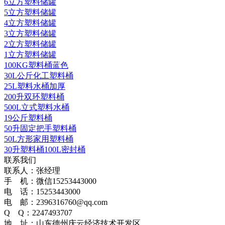
6立方塑料储罐
5立方塑料储罐
4立方塑料储罐
3立方塑料储罐
2立方塑料储罐
1立方塑料储罐
100KG塑料桶蓝色
30L公斤化工塑料桶
25L塑料水桶加厚
200升双环塑料桶
500L立式塑料水桶
19公斤塑料桶
50升固定把手塑料桶
50L方形家用塑料桶
30升塑料桶100L密封桶
联系我们
联系人：张经理
手 机：微信15253443000
电 话：15253443000
电 邮：2396316760@qq.com
Q Q：2247493707
地 址：山东德州庆云经济技术开发区