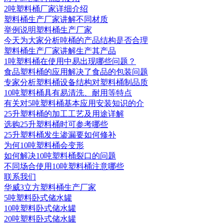
2吨塑料桶厂家详细介绍
塑料桶生产厂家讲解不同材质
举例说明塑料桶生产厂家
今天为大家分析吨桶的产品结构是否合理
塑料桶生产厂家讲解生产其产品
1吨塑料桶在使用中易出现哪些问题？
食品塑料桶的应用解决了食品的包装问题
专家分析塑料桶设备结构对塑料桶制品质
10吨塑料桶具有易清洗、耐用等特点
有关对5吨塑料桶基本应用安装知识的介
25升塑料桶的加工工艺及用途详解
选购25升塑料桶时可参考哪些
25升塑料桶发生渗漏要如何修补
为何10吨塑料桶会变形
如何解决10吨塑料桶裂口的问题
不同场合使用10吨塑料桶注意哪些
联系我们
华威3立方塑料桶生产厂家
5吨塑料卧式储水罐
10吨塑料卧式储水罐
20吨塑料卧式储水罐