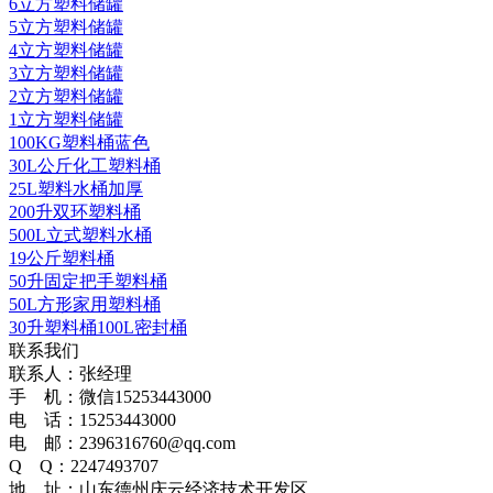
6立方塑料储罐
5立方塑料储罐
4立方塑料储罐
3立方塑料储罐
2立方塑料储罐
1立方塑料储罐
100KG塑料桶蓝色
30L公斤化工塑料桶
25L塑料水桶加厚
200升双环塑料桶
500L立式塑料水桶
19公斤塑料桶
50升固定把手塑料桶
50L方形家用塑料桶
30升塑料桶100L密封桶
联系我们
联系人：张经理
手 机：微信15253443000
电 话：15253443000
电 邮：2396316760@qq.com
Q Q：2247493707
地 址：山东德州庆云经济技术开发区